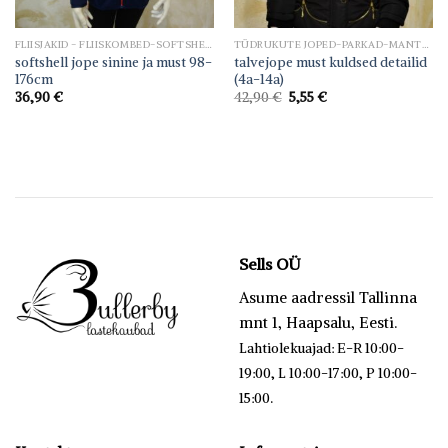
FLIISJAKID - FLIISKOMBED-SOFTSHELL JOPED-SOFTSHELL KOMBED
TÜDRUKUTE JOPED-PARKAD-MANTLID-KOMBED
softshell jope sinine ja must 98-
talvejope must kuldsed detailid
176cm
(4a-14a)
Algne
Praegune
36,90
€
42,90
€
5,55
€
hind
hind
oli:
on:
42,90 €.
5,55 €.
Sells OÜ
Asume aadressil Tallinna
mnt 1, Haapsalu, Eesti.
Lahtiolekuajad: E-R 10:00-
19:00, L 10:00-17:00, P 10:00-
.
15:00