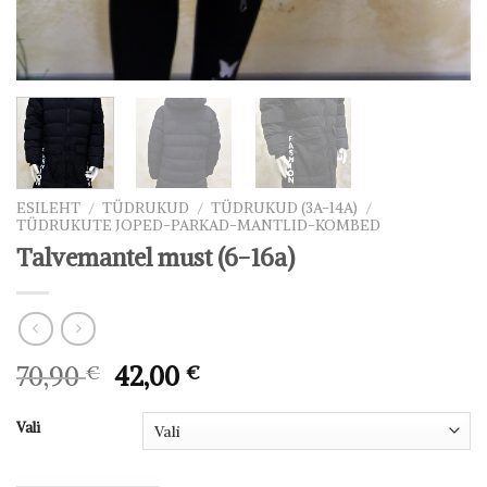
ESILEHT
/
TÜDRUKUD
/
TÜDRUKUD (3A-14A)
/
TÜDRUKUTE JOPED-PARKAD-MANTLID-KOMBED
Talvemantel must (6-16a)
Algne
Praegune
70,90
€
42,00
€
hind
hind
oli:
on:
Vali
70,90 €.
42,00 €.