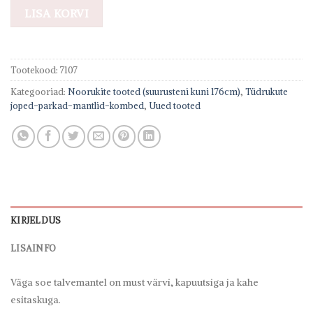
LISA KORVI
Tootekood:
7107
Kategooriad:
Noorukite tooted (suurusteni kuni 176cm)
,
Tüdrukute
joped-parkad-mantlid-kombed
,
Uued tooted
KIRJELDUS
LISAINFO
Väga soe talvemantel on must värvi, kapuutsiga ja kahe
esitaskuga.