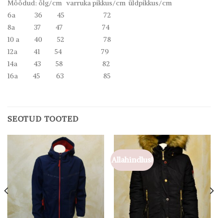
Mõõdud: õlg/cm varruka pikkus/cm üldpikkus/cm
6a 36 45 72
8a 37 47 74
10 a 40 52 78
12a 41 54 79
14a 43 58 82
16a 45 63 85
SEOTUD TOOTED
Allahindlus!